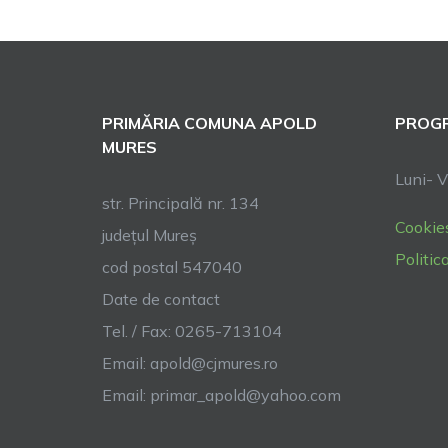
PRIMĂRIA COMUNA APOLD
PROGR
MURES
Luni- V
str. Principală nr. 134
Cookie
județul Mureș
Politic
cod postal 547040
Date de contact
Tel. / Fax: 0265-713104
Email:
apold@cjmures.ro
Email:
primar_apold@yahoo.com