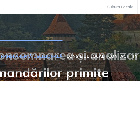
Cultura Locala
onsemnarea și analizar
TRANSPARENȚĂ DECIZIONALĂ
CONSILIUL LOCAL
CONTACT
IN
omandărilor primite