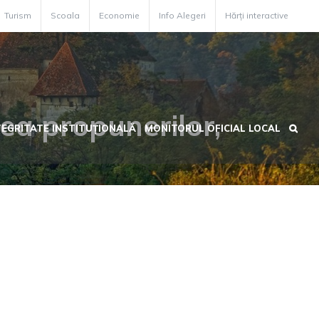
Turism
Scoala
Economie
Info Alegeri
Hărți interactive
ea propunerilor,
TEGRITATE INSTITUȚIONALĂ
MONITORUL OFICIAL LOCAL