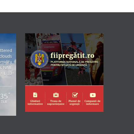
ttered
clouds
midity
/s NNE
 • L 33
35
°
TUE