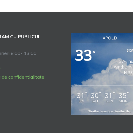
AM CU PUBLICUL
APOLD
33
sca
°
ineri 8:00- 13:00
37% hu
wind: 3m
s
H 33
a de confidentialitate
31
30
31
35
°
°
°
°
FRI
SAT
SUN
MON
Weather from OpenWeatherMap