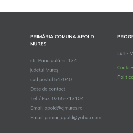
PRIMĂRIA COMUNA APOLD
PROGR
MURES
Luni- V
str. Principală nr. 134
Cookie
județul Mureș
Politic
cod postal 547040
Date de contact
Tel. / Fax: 0265-713104
Email:
apold@cjmures.ro
Email:
primar_apold@yahoo.com