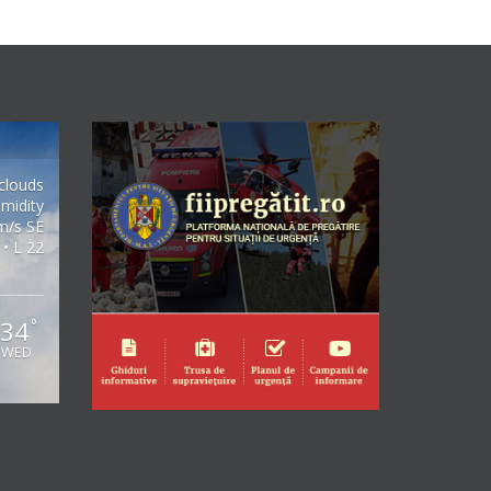
clouds
midity
m/s SE
 • L 22
34
°
WED