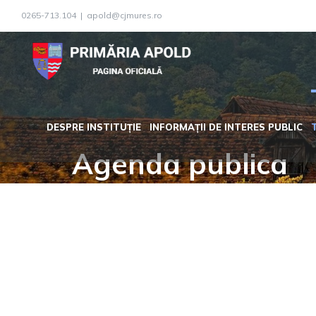
Skip
0265-713.104
|
apold@cjmures.ro
to
content
DESPRE INSTITUȚIE
INFORMAȚII DE INTERES PUBLIC
Agenda publica