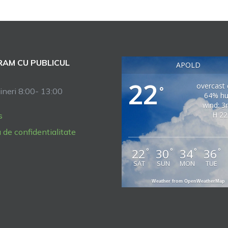
AM CU PUBLICUL
APOLD
22
overcast 
°
ineri 8:00- 13:00
64% hu
wind: 3
H 22
s
a de confidentialitate
22
30
34
36
°
°
°
°
SAT
SUN
MON
TUE
Weather from OpenWeatherMap