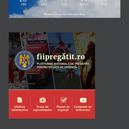
FRI
SAT
SUN
MON
TUE
Weather from OpenWeatherMap