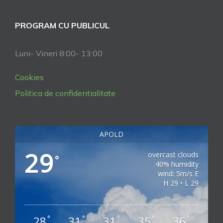
PROGRAM CU PUBLICUL
Luni- Vineri 8:00- 13:00
Cookies
Politica de confidentialitate
APOLD
29
overcast clouds
°
40% humidity
wind: 5m/s E
H 29 • L 29
28
31
31
35
36
°
°
°
°
°