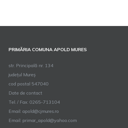
PRIMĂRIA COMUNA APOLD MURES
str. Principală nr. 134
județul Mureș
cod postal 547040
Date de contact
Tel. / Fax: 0265-713104
Email:
apold@cjmures.ro
Email:
primar_apold@yahoo.com