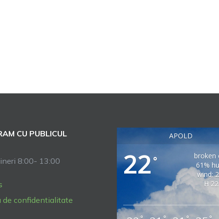
AM CU PUBLICUL
APOLD
22
broken 
°
ineri 8:00- 13:00
61% hu
wind: 
H 22
s
a de confidentialitate
°
°
°
°