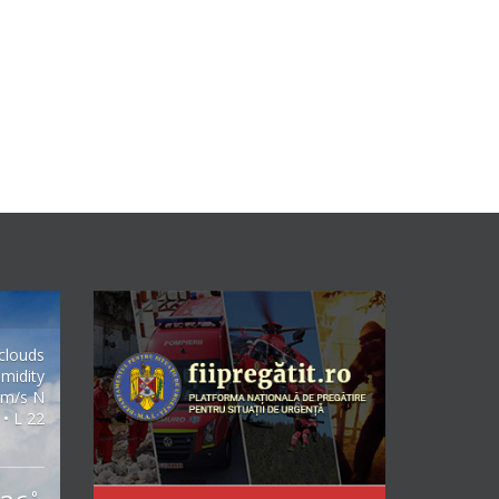
clouds
midity
2m/s N
 • L 22
°