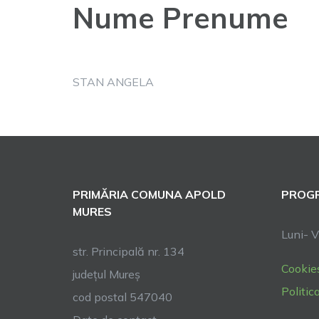
Nume Prenume
STAN ANGELA
PRIMĂRIA COMUNA APOLD
PROGR
MURES
Luni- V
str. Principală nr. 134
Cookie
județul Mureș
Politic
cod postal 547040