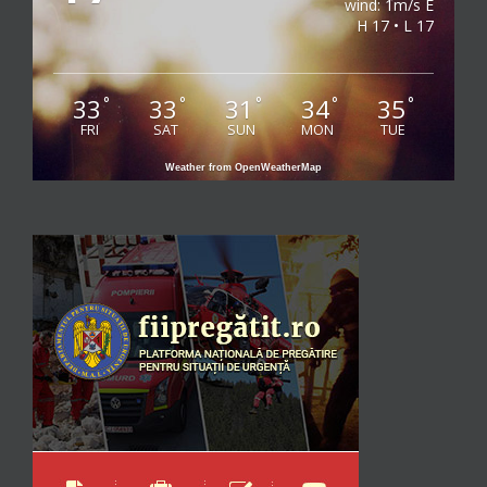
wind: 1m/s E
H 17 • L 17
33
33
31
34
35
°
°
°
°
°
FRI
SAT
SUN
MON
TUE
Weather from OpenWeatherMap