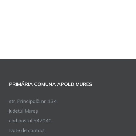
PRIMĂRIA COMUNA APOLD MURES
str. Principală nr. 134
județul Mureș
cod postal 547040
Date de contact