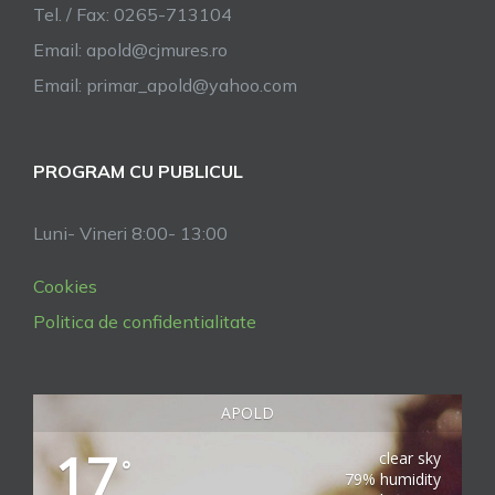
Tel. / Fax: 0265-713104
Email:
apold@cjmures.ro
Email:
primar_apold@yahoo.com
PROGRAM CU PUBLICUL
Luni- Vineri 8:00- 13:00
Cookies
Politica de confidentialitate
APOLD
17
clear sky
°
79% humidity