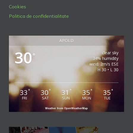
Cookies
Politica de confidentialitate
APOLD
30
clear sky
°
34% humidity
wind: 2m/s ESE
H 30 • L 30
33
30
31
35
35
°
°
°
°
°
FRI
SAT
SUN
MON
TUE
Weather from OpenWeatherMap