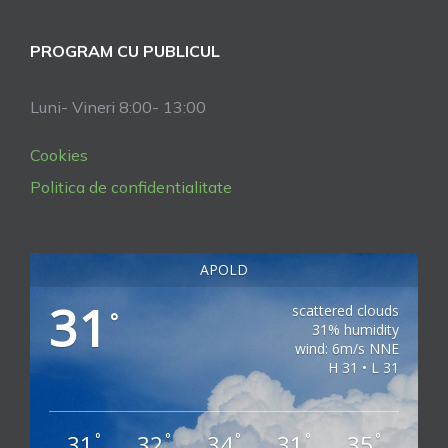
PROGRAM CU PUBLICUL
Luni- Vineri 8:00- 13:00
Cookies
Politica de confidentialitate
APOLD
31
scattered clouds
°
31% humidity
wind: 6m/s NNE
H 31 • L 31
31
32
34
31
35
°
°
°
°
°