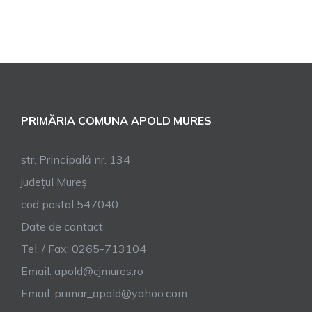
PRIMĂRIA COMUNA APOLD MURES
str. Principală nr. 134
județul Mureș
cod postal 547040
Date de contact
Tel. / Fax: 0265-713104
Email:
apold@cjmures.ro
Email:
primar_apold@yahoo.com