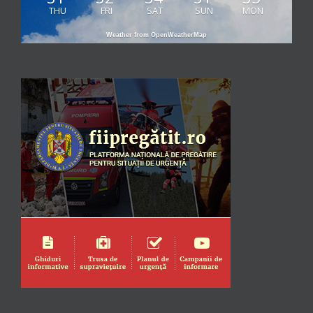
THU
FRI
SAT
SUN
MON
Weather from OpenWeatherMap