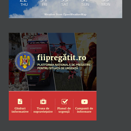
THU
FRI
SAT
SUN
MON
Weather from OpenWeatherMap