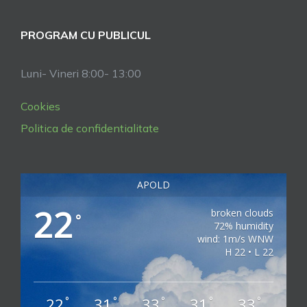
PROGRAM CU PUBLICUL
Luni- Vineri 8:00- 13:00
Cookies
Politica de confidentialitate
APOLD
22
broken clouds
°
72% humidity
wind: 1m/s WNW
H 22 • L 22
22
31
33
31
33
°
°
°
°
°