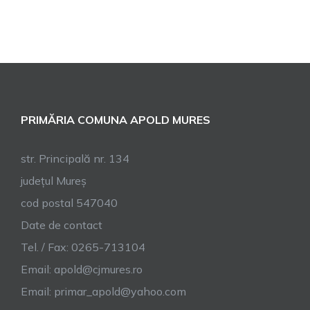
PRIMĂRIA COMUNA APOLD MURES
str. Principală nr. 134
județul Mureș
cod postal 547040
Date de contact
Tel. / Fax: 0265-713104
Email:
apold@cjmures.ro
Email:
primar_apold@yahoo.com