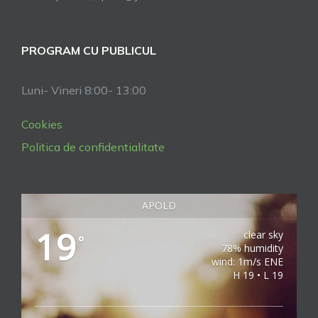
PROGRAM CU PUBLICUL
Luni- Vineri 8:00- 13:00
Cookies
Politica de confidentialitate
APOLD
19
clear sky
°
78% humidity
wind: 1m/s ENE
H 19 • L 19