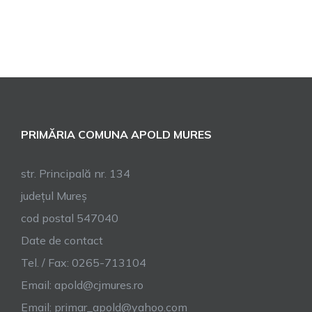
PRIMĂRIA COMUNA APOLD MURES
str. Principală nr. 134
județul Mureș
cod postal 547040
Date de contact
Tel. / Fax: 0265-713104
Email:
apold@cjmures.ro
Email:
primar_apold@yahoo.com