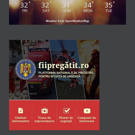
32
32
31
34
35
°
°
°
°
°
FRI
SAT
SUN
MON
TUE
Weather from OpenWeatherMap