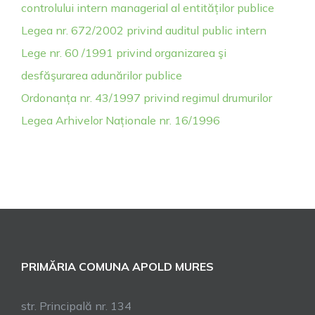
controlului intern managerial al entităților publice
Legea nr. 672/2002 privind auditul public intern
Lege nr. 60 /1991 privind organizarea şi
desfăşurarea adunărilor publice
Ordonanța nr. 43/1997 privind regimul drumurilor
Legea Arhivelor Naționale nr. 16/1996
PRIMĂRIA COMUNA APOLD MURES
str. Principală nr. 134