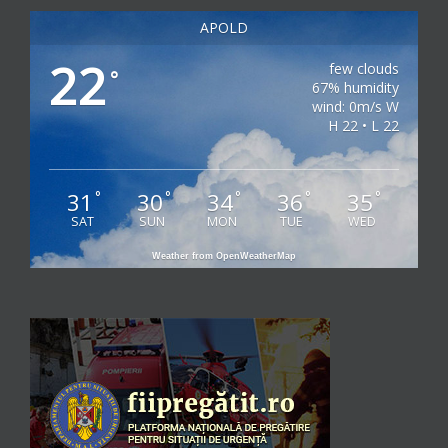
APOLD
22
few clouds
°
67% humidity
wind: 0m/s W
H 22 • L 22
31
30
34
36
35
°
°
°
°
°
SAT
SUN
MON
TUE
WED
Weather from OpenWeatherMap