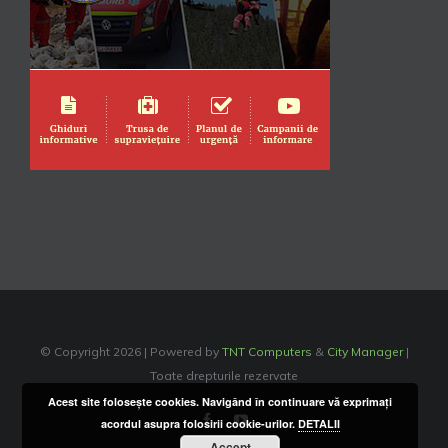
© Copyright
2026 | Powered by
TNT Computers
&
City Manager
|
Toate drepturile rezervate
Acest site foloseşte cookies. Navigând în continuare vă exprimaţi
Facebook
YouTube
acordul asupra folosirii cookie-urilor.
DETALII
Accept