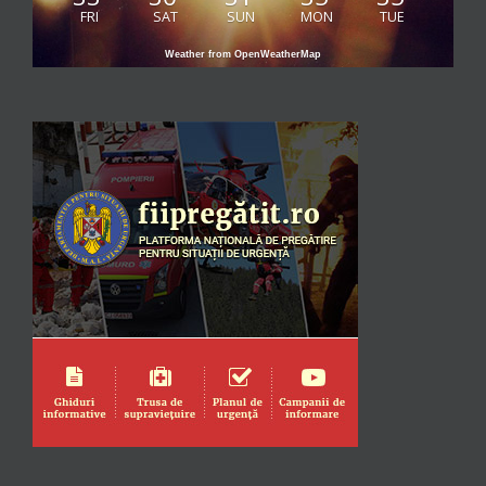
FRI
SAT
SUN
MON
TUE
Weather from OpenWeatherMap