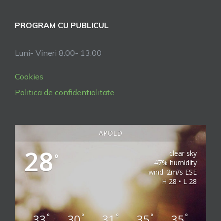
PROGRAM CU PUBLICUL
Luni- Vineri 8:00- 13:00
Cookies
Politica de confidentialitate
APOLD
28
clear sky
°
47% humidity
wind: 2m/s ESE
H 28 • L 28
33
30
31
35
35
°
°
°
°
°