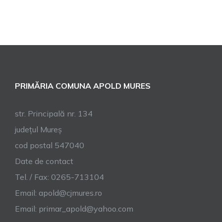
PRIMĂRIA COMUNA APOLD MURES
str. Principală nr. 134
județul Mureș
cod postal 547040
Date de contact
Tel. / Fax: 0265-713104
Email:
apold@cjmures.ro
Email:
primar_apold@yahoo.com