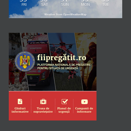
FRI
SAT
SUN
MON
TUE
Weather from OpenWeatherMap