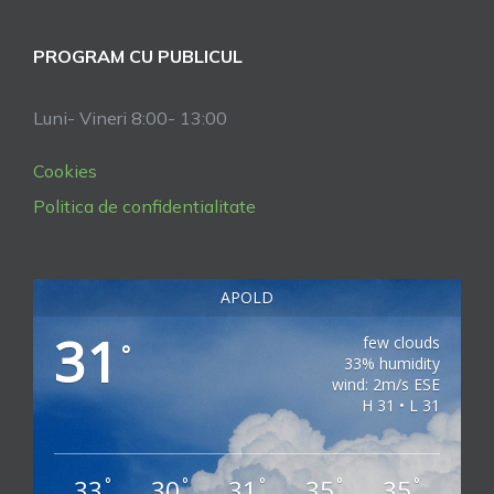
PROGRAM CU PUBLICUL
Luni- Vineri 8:00- 13:00
Cookies
Politica de confidentialitate
APOLD
31
few clouds
°
33% humidity
wind: 2m/s ESE
H 31 • L 31
33
30
31
35
35
°
°
°
°
°