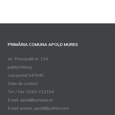
PRIMĂRIA COMUNA APOLD MURES
str. Principală nr. 134
județul Mureș
cod postal 547040
Date de contact
Tel. / Fax: 0265-713104
Email:
apold@cjmures.ro
Email:
primar_apold@yahoo.com