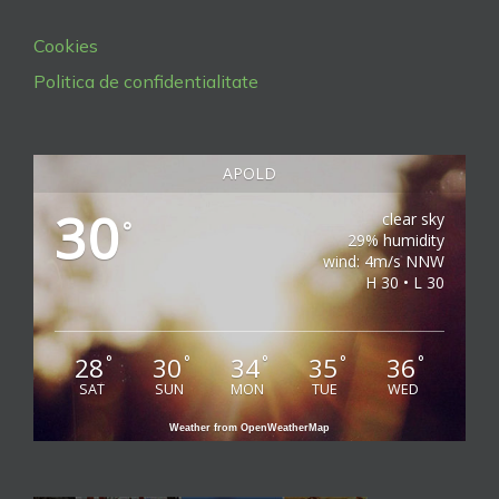
Cookies
Politica de confidentialitate
APOLD
30
clear sky
°
29% humidity
wind: 4m/s NNW
H 30 • L 30
28
30
34
35
36
°
°
°
°
°
SAT
SUN
MON
TUE
WED
Weather from OpenWeatherMap