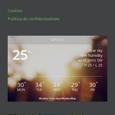
Cookies
Politica de confidentialitate
APOLD
25
clear sky
°
48% humidity
wind: 2m/s SW
H 25 • L 25
30
34
34
29
30
°
°
°
°
°
MON
TUE
WED
THU
FRI
Weather from OpenWeatherMap