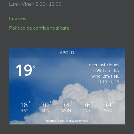
Luni- Vineri 8:00- 13:00
Cookies
Politica de confidentialitate
APOLD
19
overcast clouds
°
65% humidity
wind: 2m/s NE
H 19 • L 19
18
30
34
36
34
°
°
°
°
°
SAT
SUN
MON
TUE
WED
Weather from OpenWeatherMap