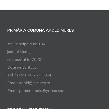
PRIMĂRIA COMUNA APOLD MURES
str. Principală nr. 134
județul Mureș
cod postal 547040
Date de contact
Tel. / Fax: 0265-713104
Email:
apold@cjmures.ro
Email:
primar_apold@yahoo.com