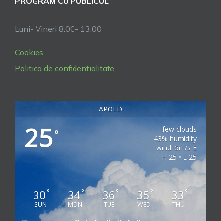
PROGRAM CU PUBLICUL
Luni- Vineri 8:00- 13:00
Cookies
Politica de confidentialitate
APOLD
25
few clouds
°
43% humidity
wind: 5m/s E
H 25 • L 25
30
34
36
35
33
°
°
°
°
°
SUN
MON
TUE
WED
THU